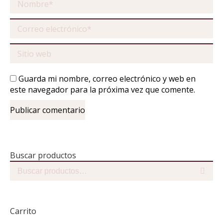
Correo electrónico *
Sitio web
Guarda mi nombre, correo electrónico y web en
este navegador para la próxima vez que comente.
Publicar comentario
Buscar productos
Carrito