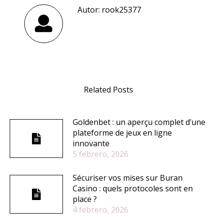
Autor:
rook25377
Navegación
Related Posts
entre
publicaciones
Goldenbet : un aperçu complet d’une
plateforme de jeux en ligne
innovante
5 febrero, 2026
Sécuriser vos mises sur Buran
Casino : quels protocoles sont en
place ?
4 febrero, 2026