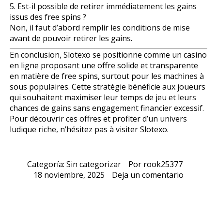
5. Est-il possible de retirer immédiatement les gains
issus des free spins ?
Non, il faut d’abord remplir les conditions de mise
avant de pouvoir retirer les gains.
En conclusion, Slotexo se positionne comme un casino
en ligne proposant une offre solide et transparente
en matière de free spins, surtout pour les machines à
sous populaires. Cette stratégie bénéficie aux joueurs
qui souhaitent maximiser leur temps de jeu et leurs
chances de gains sans engagement financier excessif.
Pour découvrir ces offres et profiter d’un univers
ludique riche, n’hésitez pas à visiter Slotexo.
Categoría:
Sin categorizar
Por
rook25377
18 noviembre, 2025
Deja un comentario