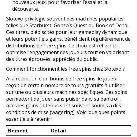
nouveaux jeux, pour favoriser l’essai et la
découverte.
Slotexo privilégie souvent des machines populaires
telles que Starburst, Gonzo’s Quest ou Book of Dead.
Ces titres, plébiscités pour leur gameplay dynamique
et leurs potentiels gains, bénéficient régulièrement de
distributions de free spins. Ce choix est réfléchi : il
optimise l’engagement des joueurs tout en valorisant
des titres éprouvés, appréciés du public.
Comment fonctionnent les free spins chez Slotexo ?
À la réception d’un bonus de free spins, le joueur
reçoit un certain nombre de tours gratuits à utiliser
sur une ou plusieurs machines spécifiques. Ces spins
permettent de jouer sans puiser dans sa bankroll,
mais les gains obtenus sont souvent soumis à des
conditions de mise (wagering). Voici quelques points
essentiels à retenir :
Élément
Détail