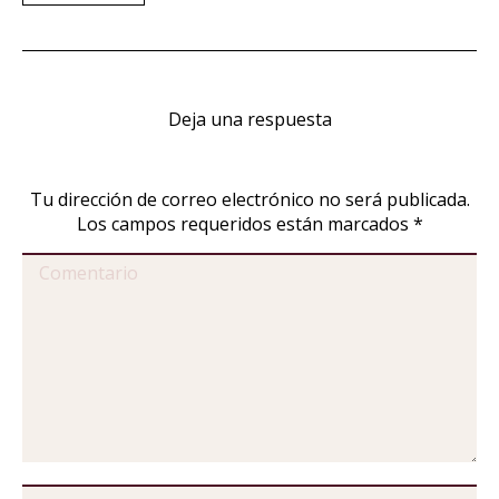
Deja una respuesta
Tu dirección de correo electrónico no será publicada.
Los campos requeridos están marcados
*
Comentario
Nombre *