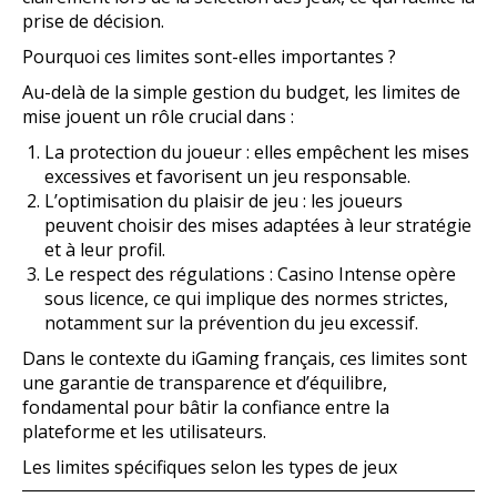
prise de décision.
Pourquoi ces limites sont-elles importantes ?
Au-delà de la simple gestion du budget, les limites de
mise jouent un rôle crucial dans :
La protection du joueur : elles empêchent les mises
excessives et favorisent un jeu responsable.
L’optimisation du plaisir de jeu : les joueurs
peuvent choisir des mises adaptées à leur stratégie
et à leur profil.
Le respect des régulations : Casino Intense opère
sous licence, ce qui implique des normes strictes,
notamment sur la prévention du jeu excessif.
Dans le contexte du iGaming français, ces limites sont
une garantie de transparence et d’équilibre,
fondamental pour bâtir la confiance entre la
plateforme et les utilisateurs.
Les limites spécifiques selon les types de jeux