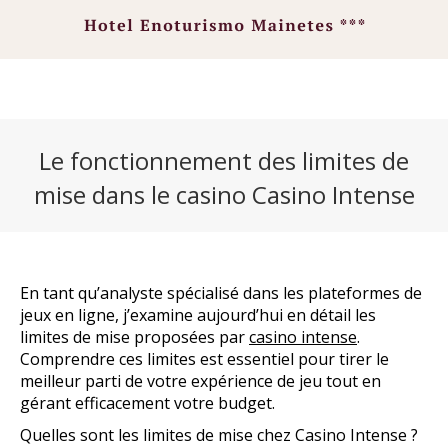
Le fonctionnement des limites de
mise dans le casino Casino Intense
Estás aquí:
En tant qu’analyste spécialisé dans les plateformes de
jeux en ligne, j’examine aujourd’hui en détail les
limites de mise proposées par
casino intense
.
Comprendre ces limites est essentiel pour tirer le
meilleur parti de votre expérience de jeu tout en
gérant efficacement votre budget.
Quelles sont les limites de mise chez Casino Intense ?